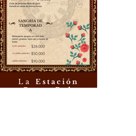
Corte de delicioso filete de pollo
bañado en salsa de champiñones.
SANGRIA DE
TEMPORAD
A
Refrescante sangría con vino tinto
merlot, ginebra, triple sec y mezcla de
frutas.
$26.000
COPA SANGRIA
$50.000
1/2 JARRA SANGRIA
$90.000
JARRA SANGRIA
La
Estación
GastroPub
Dirección
Av. 9 Norte. #20N 32
Cali, Valle del Cauca
Contáctenos
laestacion@laestacionbar.com
(317) 855-2404